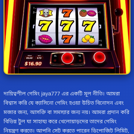
দায়িত্বশীল গেমিং jaya777 এর একটি মূল নীতি। আমরা
বিশ্বাস করি যে ক্যাসিনো গেমিং হওয়া উচিত বিনোদন এবং
মজার জন্য, আসক্তি বা সমস্যার জন্য নয়। আমরা প্রদান করি
বিভিন্ন টুল যা সাহায্য করে খেলোয়াড়দের তাদের গেমিং
নিয়ন্ত্রণ করতে। আপনি সেট করতে পারেন ডিপোজিট লিমিট,