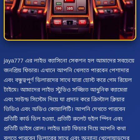
jaya777 এর লাইভ ক্যাসিনো সেকশন হল আমাদের সবচেয়ে
জনপ্রিয় ফিচার। এখানে আপনি খেলতে পারবেন পেশাদার
এবং বন্ধুত্বপূর্ণ ডিলারদের সাথে যারা হোস্ট করে গেম রিয়েল
টাইমে। আমাদের লাইভ স্টুডিও সজ্জিত আধুনিক ক্যামেরা
এবং সাউন্ড সিস্টেম দিয়ে যা প্রদান করে ক্রিস্টাল ক্লিয়ার
ভিডিও এবং অডিও কোয়ালিটি। আপনি দেখতে পারবেন
প্রতিটি কার্ড ডিল হওয়া, প্রতিটি রুলেট হুইল স্পিন এবং
প্রতিটি ডাইস রোল। লাইভ চ্যাট ফিচার দিয়ে আপনি কথা
বলতে পারবেন ডিলারের সাথে এবং অন্যান্য খেলোয়াড়দের