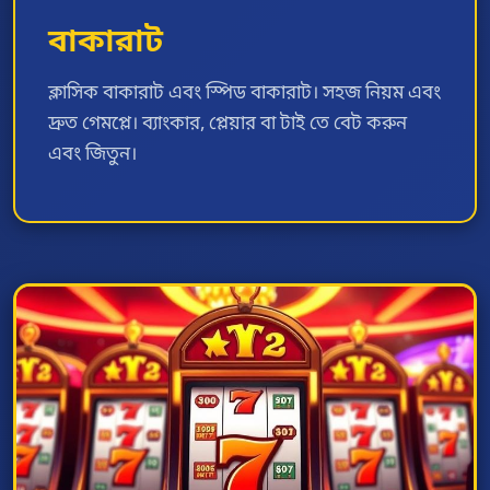
বাকারাট
ক্লাসিক বাকারাট এবং স্পিড বাকারাট। সহজ নিয়ম এবং
দ্রুত গেমপ্লে। ব্যাংকার, প্লেয়ার বা টাই তে বেট করুন
এবং জিতুন।