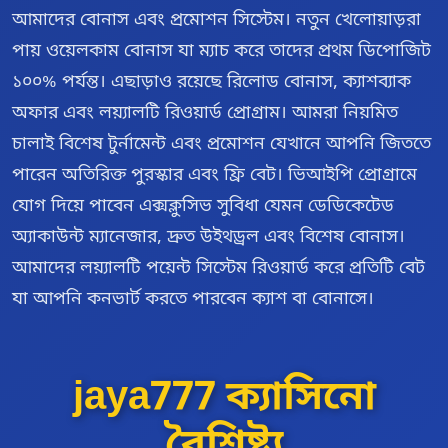
আমাদের বোনাস এবং প্রমোশন সিস্টেম। নতুন খেলোয়াড়রা
পায় ওয়েলকাম বোনাস যা ম্যাচ করে তাদের প্রথম ডিপোজিট
১০০% পর্যন্ত। এছাড়াও রয়েছে রিলোড বোনাস, ক্যাশব্যাক
অফার এবং লয়্যালটি রিওয়ার্ড প্রোগ্রাম। আমরা নিয়মিত
চালাই বিশেষ টুর্নামেন্ট এবং প্রমোশন যেখানে আপনি জিততে
পারেন অতিরিক্ত পুরস্কার এবং ফ্রি বেট। ভিআইপি প্রোগ্রামে
যোগ দিয়ে পাবেন এক্সক্লুসিভ সুবিধা যেমন ডেডিকেটেড
অ্যাকাউন্ট ম্যানেজার, দ্রুত উইথড্রল এবং বিশেষ বোনাস।
আমাদের লয়্যালটি পয়েন্ট সিস্টেম রিওয়ার্ড করে প্রতিটি বেট
যা আপনি কনভার্ট করতে পারবেন ক্যাশ বা বোনাসে।
jaya777 ক্যাসিনো
বৈশিষ্ট্য