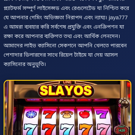
প্ল্যাটফর্ম সম্পূর্ণ লাইসেন্সড এবং রেগুলেটেড যা নিশ্চিত করে
যে আপনার গেমিং অভিজ্ঞতা নিরাপদ এবং ন্যায্য। jaya777
এ আমরা ব্যবহার করি সর্বশেষ প্রযুক্তি এবং এনক্রিপশন যা
রক্ষা করে আপনার ব্যক্তিগত তথ্য এবং আর্থিক লেনদেন।
আমাদের লাইভ ক্যাসিনো সেকশনে আপনি খেলতে পারবেন
পেশাদার ডিলারদের সাথে রিয়েল টাইমে যা দেয় আসল
ক্যাসিনোর অনুভূতি।