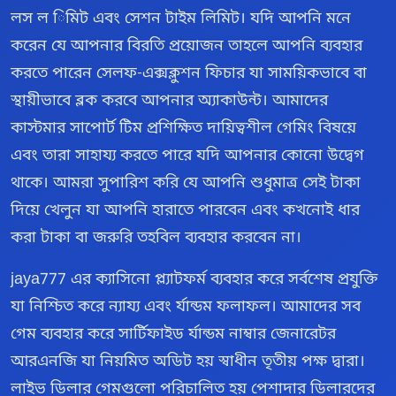
লস ল িমিট এবং সেশন টাইম লিমিট। যদি আপনি মনে
করেন যে আপনার বিরতি প্রয়োজন তাহলে আপনি ব্যবহার
করতে পারেন সেলফ-এক্সক্লুশন ফিচার যা সাময়িকভাবে বা
স্থায়ীভাবে ব্লক করবে আপনার অ্যাকাউন্ট। আমাদের
কাস্টমার সাপোর্ট টিম প্রশিক্ষিত দায়িত্বশীল গেমিং বিষয়ে
এবং তারা সাহায্য করতে পারে যদি আপনার কোনো উদ্বেগ
থাকে। আমরা সুপারিশ করি যে আপনি শুধুমাত্র সেই টাকা
দিয়ে খেলুন যা আপনি হারাতে পারবেন এবং কখনোই ধার
করা টাকা বা জরুরি তহবিল ব্যবহার করবেন না।
jaya777 এর ক্যাসিনো প্ল্যাটফর্ম ব্যবহার করে সর্বশেষ প্রযুক্তি
যা নিশ্চিত করে ন্যায্য এবং র্যান্ডম ফলাফল। আমাদের সব
গেম ব্যবহার করে সার্টিফাইড র্যান্ডম নাম্বার জেনারেটর
আরএনজি যা নিয়মিত অডিট হয় স্বাধীন তৃতীয় পক্ষ দ্বারা।
লাইভ ডিলার গেমগুলো পরিচালিত হয় পেশাদার ডিলারদের