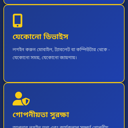
যেকোনো ডিভাইস
লগইন করুন মোবাইল, ট্যাবলেট বা কম্পিউটার থেকে -
যেকোনো সময়, যেকোনো জায়গায়।
গোপনীয়তা সুরক্ষা