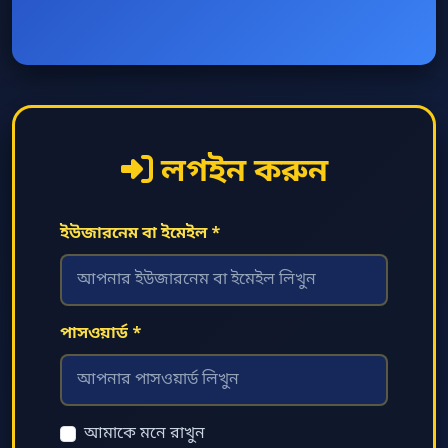
লগইন করুন
ইউজারনেম বা ইমেইল *
পাসওয়ার্ড *
আমাকে মনে রাখুন