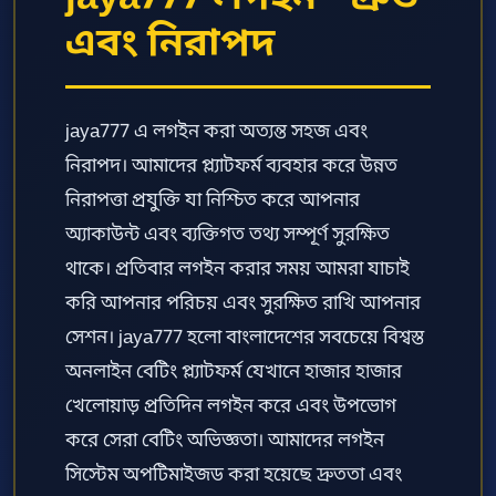
এবং নিরাপদ
jaya777 এ লগইন করা অত্যন্ত সহজ এবং
নিরাপদ। আমাদের প্ল্যাটফর্ম ব্যবহার করে উন্নত
নিরাপত্তা প্রযুক্তি যা নিশ্চিত করে আপনার
অ্যাকাউন্ট এবং ব্যক্তিগত তথ্য সম্পূর্ণ সুরক্ষিত
থাকে। প্রতিবার লগইন করার সময় আমরা যাচাই
করি আপনার পরিচয় এবং সুরক্ষিত রাখি আপনার
সেশন। jaya777 হলো বাংলাদেশের সবচেয়ে বিশ্বস্ত
অনলাইন বেটিং প্ল্যাটফর্ম যেখানে হাজার হাজার
খেলোয়াড় প্রতিদিন লগইন করে এবং উপভোগ
করে সেরা বেটিং অভিজ্ঞতা। আমাদের লগইন
সিস্টেম অপটিমাইজড করা হয়েছে দ্রুততা এবং