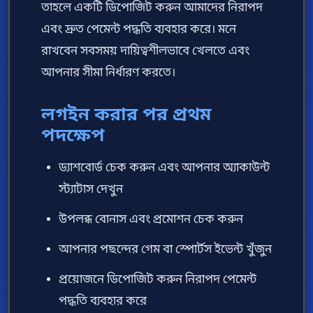
তাহলে একটি ডিপোজিট করুন আমাদের নিরাপদ
এবং দ্রুত পেমেন্ট পদ্ধতি ব্যবহার করে। মনে
রাখবেন সবসময় দায়িত্বশীলভাবে খেলতে এবং
আপনার সীমা নির্ধারণ করতে।
লগইন করার পর প্রথম
পদক্ষেপ
ড্যাশবোর্ড চেক করুন এবং আপনার অ্যাকাউন্ট
স্ট্যাটাস দেখুন
উপলব্ধ বোনাস এবং প্রমোশন চেক করুন
আপনার পছন্দের গেম বা স্পোর্টস ইভেন্ট খুঁজুন
প্রয়োজনে ডিপোজিট করুন নিরাপদ পেমেন্ট
পদ্ধতি ব্যবহার করে