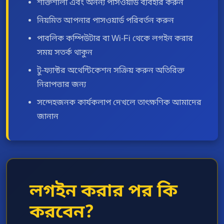
শক্তিশালী এবং অনন্য পাসওয়ার্ড ব্যবহার করুন
নিয়মিত আপনার পাসওয়ার্ড পরিবর্তন করুন
পাবলিক কম্পিউটার বা Wi-Fi থেকে লগইন করার
সময় সতর্ক থাকুন
টু-ফ্যাক্টর অথেন্টিকেশন সক্রিয় করুন অতিরিক্ত
নিরাপত্তার জন্য
সন্দেহজনক কার্যকলাপ দেখলে তাৎক্ষণিক আমাদের
জানান
লগইন করার পর কি
করবেন?