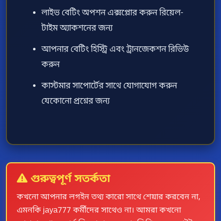
লাইভ বেটিং অপশন এক্সপ্লোর করুন রিয়েল-
টাইম অ্যাকশনের জন্য
আপনার বেটিং হিস্ট্রি এবং ট্রানজেকশন রিভিউ
করুন
কাস্টমার সাপোর্টের সাথে যোগাযোগ করুন
যেকোনো প্রশ্নের জন্য
গুরুত্বপূর্ণ সতর্কতা
কখনো আপনার লগইন তথ্য কারো সাথে শেয়ার করবেন না,
এমনকি jaya777 কর্মীদের সাথেও না। আমরা কখনো