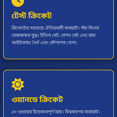
টেস্ট ক্রিকেট
ক্রিকেটের সবচেয়ে ঐতিহ্যবাহী ফরম্যাট। পাঁচ দিনের
রোমাঞ্চকর যুদ্ধ। ইনিংস বেট, সেশন বেট এবং ম্যাচ
আউটকাম। ধৈর্য এবং কৌশলের খেলা।
ওয়ানডে ক্রিকেট
৫০ ওভারের উত্তেজনাপূর্ণ ম্যাচ। বিশ্বকাপের ফরম্যাট।