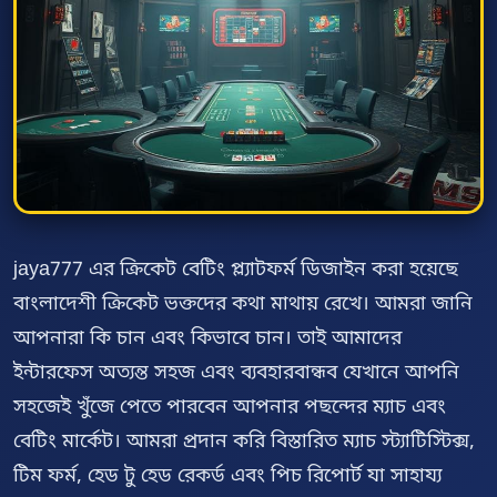
jaya777 এর ক্রিকেট বেটিং প্ল্যাটফর্ম ডিজাইন করা হয়েছে
বাংলাদেশী ক্রিকেট ভক্তদের কথা মাথায় রেখে। আমরা জানি
আপনারা কি চান এবং কিভাবে চান। তাই আমাদের
ইন্টারফেস অত্যন্ত সহজ এবং ব্যবহারবান্ধব যেখানে আপনি
সহজেই খুঁজে পেতে পারবেন আপনার পছন্দের ম্যাচ এবং
বেটিং মার্কেট। আমরা প্রদান করি বিস্তারিত ম্যাচ স্ট্যাটিস্টিক্স,
টিম ফর্ম, হেড টু হেড রেকর্ড এবং পিচ রিপোর্ট যা সাহায্য