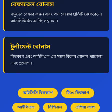
রেফারেল বোনাস
বন্ধুদের রেফার করুন এবং পান বোনাস প্রতিটি রেফারেলে।
আনলিমিটেড আর্নিং সম্ভাবনা।
টুর্নামেন্ট বোনাস
বিশ্বকাপ এবং আইপিএল এর সময় বিশেষ বোনাস প্যাকেজ
এবং প্রমোশন।
আইসিসি বিশ্বকাপ
টি২০ বিশ্বকাপ
আইপিএল
বিপিএল
এশিয়া কাপ