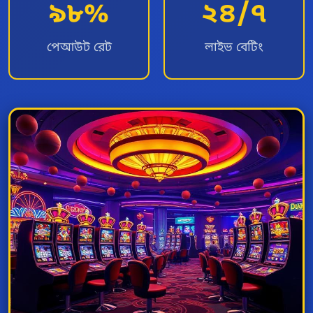
৯৮%
২৪/৭
পেআউট রেট
লাইভ বেটিং