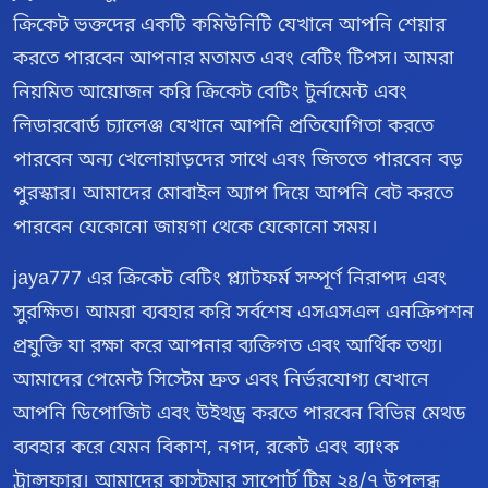
ক্রিকেট ভক্তদের একটি কমিউনিটি যেখানে আপনি শেয়ার
করতে পারবেন আপনার মতামত এবং বেটিং টিপস। আমরা
নিয়মিত আয়োজন করি ক্রিকেট বেটিং টুর্নামেন্ট এবং
লিডারবোর্ড চ্যালেঞ্জ যেখানে আপনি প্রতিযোগিতা করতে
পারবেন অন্য খেলোয়াড়দের সাথে এবং জিততে পারবেন বড়
পুরস্কার। আমাদের মোবাইল অ্যাপ দিয়ে আপনি বেট করতে
পারবেন যেকোনো জায়গা থেকে যেকোনো সময়।
jaya777 এর ক্রিকেট বেটিং প্ল্যাটফর্ম সম্পূর্ণ নিরাপদ এবং
সুরক্ষিত। আমরা ব্যবহার করি সর্বশেষ এসএসএল এনক্রিপশন
প্রযুক্তি যা রক্ষা করে আপনার ব্যক্তিগত এবং আর্থিক তথ্য।
আমাদের পেমেন্ট সিস্টেম দ্রুত এবং নির্ভরযোগ্য যেখানে
আপনি ডিপোজিট এবং উইথড্র করতে পারবেন বিভিন্ন মেথড
ব্যবহার করে যেমন বিকাশ, নগদ, রকেট এবং ব্যাংক
ট্রান্সফার। আমাদের কাস্টমার সাপোর্ট টিম ২৪/৭ উপলব্ধ