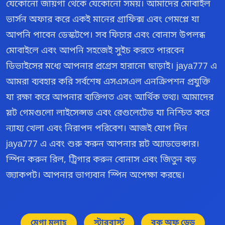
যেকোনো জায়গা থেকে যেকোনো সময়। আমাদের মোবাইল
ভার্সন অফার করে একই মানের গ্রাফিক্স এবং গেমপ্লে যা
আপনি পাবেন ডেস্কটপে। সব ফিচার এবং বোনাস উপলব্ধ
মোবাইলে এবং আপনি সহজেই সুইচ করতে পারবেন
ডিভাইসের মধ্যে আপনার প্রগ্রেস হারানো ছাড়াই। jaya777 এ
আমরা ব্যবহার করি সর্বশেষ এসএসএল এনক্রিপশন প্রযুক্তি
যা রক্ষা করে আপনার ব্যক্তিগত এবং আর্থিক তথ্য। আমাদের
স্লট গেমগুলো লাইসেন্সড এবং রেগুলেটেড যা নিশ্চিত করে
ন্যায্য খেলা এবং নিরাপদ পরিবেশ। আজই যোগ দিন
jaya777 এ এবং শুরু করুন আপনার স্লট অ্যাডভেঞ্চার।
স্পিন করুন রিল, ট্রিগার করুন বোনাস এবং জিতুন বড়
জ্যাকপট। আপনার ভাগ্যবান স্পিন অপেক্ষা করছে।
মেগা মুলাহ
স্টারবার্স্ট
বুক অফ ডেড