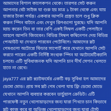
আমাদের বিশাল কালেকশন থেকে। তারপর সেট করুন
আপনার বেট সাইজ যা শুরু হয় মাত্র ১ টাকা থেকে এবং যায়
হাজার টাকা পর্যন্ত। একবার আপনি প্রস্তুত হলে শুধু ক্লিক
করুন স্পিন বাটনে এবং দেখুন রিলগুলো ঘুরছে। যদি আপনি
ম্যাচ করেন তিন বা তার বেশি একই সিম্বল একটি পেলাইনে
তাহলে আপনি জিতবেন। বিভিন্ন সিম্বল কম্বিনেশন দেয় বিভিন্ন
পেআউট যা দেখতে পারবেন পেটেবিলে। আমাদের স্লট
গেমগুলো অটোপ্লে ফিচার সাপোর্ট করে যেখানে আপনি সেট
করতে পারেন একটি নির্দিষ্ট সংখ্যক স্পিন যা অটোমেটিক্যালি
চলবে। এটি সুবিধাজনক যদি আপনি চান দীর্ঘ সেশন খেলতে
হাতে না রেখে।
jaya777 এর স্লট প্ল্যাটফর্মের একটি বড় সুবিধা হল আমাদের
ডেমো মোড। প্রায় সব স্লট গেম খেলা যায় ফ্রি ডেমো মোডে
যেখানে আপনি ব্যবহার করবেন ভার্চুয়াল ক্রেডিট। এটি
পারফেক্ট নতুন খেলোয়াড়দের জন্য যারা শিখতে চান কিভাবে
স্লট কাজ করে বা অভিজ্ঞ খেলোয়াড়দের জন্য যারা টেস্ট