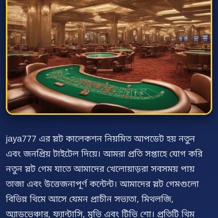
jaya777 এর স্লট কালেকশন নিয়মিত আপডেট হয় নতুন
এবং জনপ্রিয় টাইটেল দিয়ে। আমরা প্রতি সপ্তাহে যোগ করি
নতুন স্লট গেম যাতে আমাদের খেলোয়াড়রা সবসময় পায়
তাজা এবং উত্তেজনাপূর্ণ কন্টেন্ট। আমাদের স্লট গেমগুলো
বিভিন্ন থিমে আসে যেমন প্রাচীন সভ্যতা, মিথলজি,
অ্যাডভেঞ্চার, ফ্যান্টাসি, মুভি এবং টিভি শো। প্রতিটি থিম