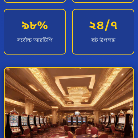
৯৮%
২৪/৭
সর্বোচ্চ আরটিপি
স্লট উপলব্ধ