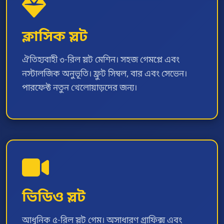
ক্লাসিক স্লট
ঐতিহ্যবাহী ৩-রিল স্লট মেশিন। সহজ গেমপ্লে এবং
নস্টালজিক অনুভূতি। ফ্রুট সিম্বল, বার এবং সেভেন।
পারফেক্ট নতুন খেলোয়াড়দের জন্য।
ভিডিও স্লট
আধুনিক ৫-রিল স্লট গেম। অসাধারণ গ্রাফিক্স এবং