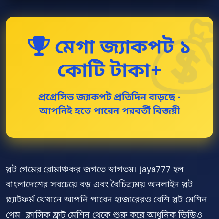
মেগা জ্যাকপট ১
কোটি টাকা+
প্রগ্রেসিভ জ্যাকপট প্রতিদিন বাড়ছে -
আপনিই হতে পারেন পরবর্তী বিজয়ী
স্লট গেমের রোমাঞ্চকর জগতে স্বাগতম। jaya777 হল
বাংলাদেশের সবচেয়ে বড় এবং বৈচিত্র্যময় অনলাইন স্লট
প্ল্যাটফর্ম যেখানে আপনি পাবেন হাজারেরও বেশি স্লট মেশিন
গেম। ক্লাসিক ফ্রুট মেশিন থেকে শুরু করে আধুনিক ভিডিও