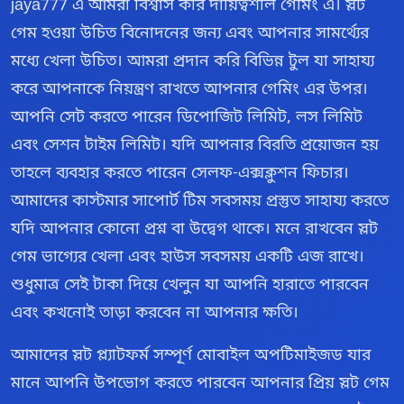
jaya777 এ আমরা বিশ্বাস করি দায়িত্বশীল গেমিং এ। স্লট
গেম হওয়া উচিত বিনোদনের জন্য এবং আপনার সামর্থ্যের
মধ্যে খেলা উচিত। আমরা প্রদান করি বিভিন্ন টুল যা সাহায্য
করে আপনাকে নিয়ন্ত্রণ রাখতে আপনার গেমিং এর উপর।
আপনি সেট করতে পারেন ডিপোজিট লিমিট, লস লিমিট
এবং সেশন টাইম লিমিট। যদি আপনার বিরতি প্রয়োজন হয়
তাহলে ব্যবহার করতে পারেন সেলফ-এক্সক্লুশন ফিচার।
আমাদের কাস্টমার সাপোর্ট টিম সবসময় প্রস্তুত সাহায্য করতে
যদি আপনার কোনো প্রশ্ন বা উদ্বেগ থাকে। মনে রাখবেন স্লট
গেম ভাগ্যের খেলা এবং হাউস সবসময় একটি এজ রাখে।
শুধুমাত্র সেই টাকা দিয়ে খেলুন যা আপনি হারাতে পারবেন
এবং কখনোই তাড়া করবেন না আপনার ক্ষতি।
আমাদের স্লট প্ল্যাটফর্ম সম্পূর্ণ মোবাইল অপটিমাইজড যার
মানে আপনি উপভোগ করতে পারবেন আপনার প্রিয় স্লট গেম