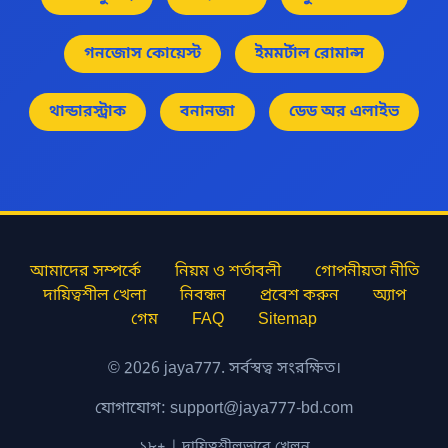
গনজোস কোয়েস্ট
ইমমর্টাল রোমান্স
থান্ডারস্ট্রাক
বনানজা
ডেড অর এলাইভ
আমাদের সম্পর্কে
নিয়ম ও শর্তাবলী
গোপনীয়তা নীতি
দায়িত্বশীল খেলা
নিবন্ধন
প্রবেশ করুন
অ্যাপ
গেম
FAQ
Sitemap
© 2026 jaya777. সর্বস্বত্ব সংরক্ষিত।
যোগাযোগ:
support@jaya777-bd.com
১৮+ | দায়িত্বশীলভাবে খেলুন