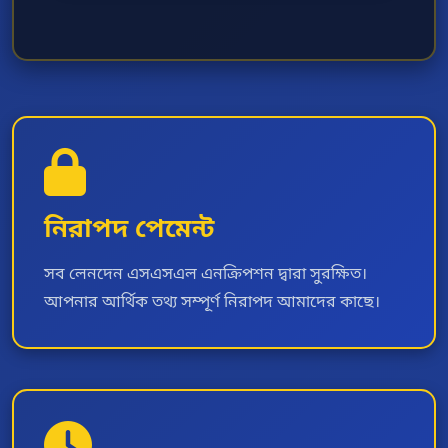
নিরাপদ পেমেন্ট
সব লেনদেন এসএসএল এনক্রিপশন দ্বারা সুরক্ষিত।
আপনার আর্থিক তথ্য সম্পূর্ণ নিরাপদ আমাদের কাছে।