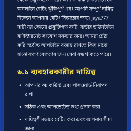
থেকে উদ্ভূত হতে পারে। আপনি স্বীকার করছেন যে
অনলাইন বেটিং ঝুঁকিপূর্ণ এবং আপনি সম্পূর্ণ দায়িত্ব
নিচ্ছেন আপনার বেটিং সিদ্ধান্তের জন্য। jaya777
দায়ী নয় কোনো প্রযুক্তিগত ত্রুটি, সার্ভার ডাউনটাইম
বা ইন্টারনেট সংযোগ সমস্যার জন্য। আমরা চেষ্টা
করি সর্বোচ্চ আপটাইম বজায় রাখতে কিন্তু মাঝে
মাঝে রক্ষণাবেক্ষণের জন্য সেবা বন্ধ থাকতে পারে।
৬.১ ব্যবহারকারীর দায়িত্ব
আপনার অ্যাকাউন্ট এবং পাসওয়ার্ড নিরাপদ
রাখা
সঠিক এবং আপডেটেড তথ্য প্রদান করা
দায়িত্বশীলভাবে বেটিং করা এবং আপনার সীমা
জানা