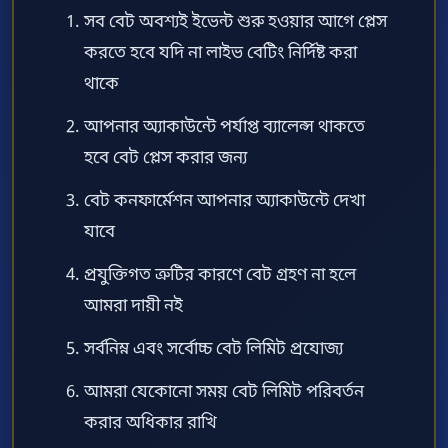
সব বেট অবশ্যই ইভেন্ট শুরু হওয়ার আগে প্লেস
করতে হবে যদি না লাইভ বেটিং নির্দিষ্ট করা
থাকে
আপনার অ্যাকাউন্টে পর্যাপ্ত ব্যালেন্স থাকতে
হবে বেট প্লেস করার জন্য
বেট কনফার্মেশন আপনার অ্যাকাউন্টে দেখা
যাবে
প্রযুক্তিগত ত্রুটির কারণে বেট গ্রহণ না হলে
আমরা দায়ী নই
সর্বনিম্ন এবং সর্বোচ্চ বেট লিমিট প্রযোজ্য
আমরা যেকোনো সময় বেট লিমিট পরিবর্তন
করার অধিকার রাখি