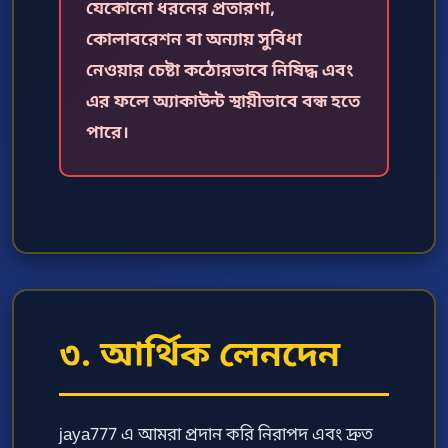
যেকোনো ধরনের প্রতারণা,
কোলাবরেশন বা অন্যায় সুবিধা
নেওয়ার চেষ্টা কঠোরভাবে নিষিদ্ধ এবং
এর ফলে অ্যাকাউন্ট স্থায়ীভাবে বন্ধ হতে
পারে।
৩. আর্থিক লেনদেন
jaya777 এ আমরা প্রদান করি নিরাপদ এবং দ্রুত