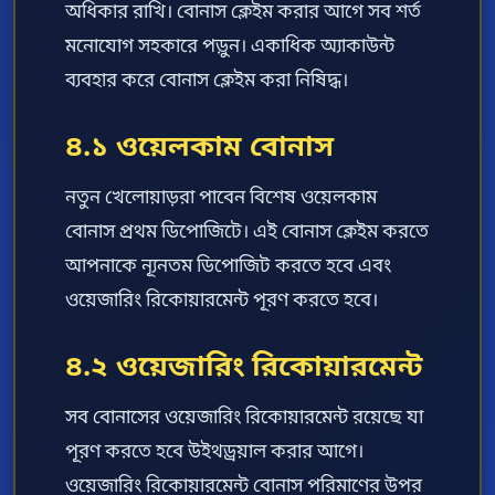
অধিকার রাখি। বোনাস ক্লেইম করার আগে সব শর্ত
মনোযোগ সহকারে পড়ুন। একাধিক অ্যাকাউন্ট
ব্যবহার করে বোনাস ক্লেইম করা নিষিদ্ধ।
৪.১ ওয়েলকাম বোনাস
নতুন খেলোয়াড়রা পাবেন বিশেষ ওয়েলকাম
বোনাস প্রথম ডিপোজিটে। এই বোনাস ক্লেইম করতে
আপনাকে ন্যূনতম ডিপোজিট করতে হবে এবং
ওয়েজারিং রিকোয়ারমেন্ট পূরণ করতে হবে।
৪.২ ওয়েজারিং রিকোয়ারমেন্ট
সব বোনাসের ওয়েজারিং রিকোয়ারমেন্ট রয়েছে যা
পূরণ করতে হবে উইথড্রয়াল করার আগে।
ওয়েজারিং রিকোয়ারমেন্ট বোনাস পরিমাণের উপর