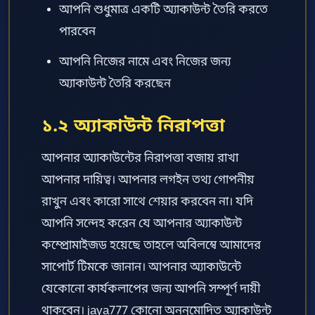
আপনি শুধুমাত্র একটি অ্যাকাউন্ট তৈরি করতে
পারবেন
আপনি নিজের নামে এবং নিজের জন্য
অ্যাকাউন্ট তৈরি করছেন
১.২ অ্যাকাউন্ট নিরাপত্তা
আপনার অ্যাকাউন্টের নিরাপত্তা বজায় রাখা
আপনার দায়িত্ব। আপনার লগইন তথ্য গোপনীয়
রাখুন এবং কারো সাথে শেয়ার করবেন না। যদি
আপনি সন্দেহ করেন যে আপনার অ্যাকাউন্ট
কম্প্রোমাইজড হয়েছে তাহলে অবিলম্বে আমাদের
সাপোর্ট টিমকে জানান। আপনার অ্যাকাউন্টে
যেকোনো কার্যকলাপের জন্য আপনি সম্পূর্ণ দায়ী
থাকবেন। jaya777 কোনো অননুমোদিত অ্যাকাউন্ট