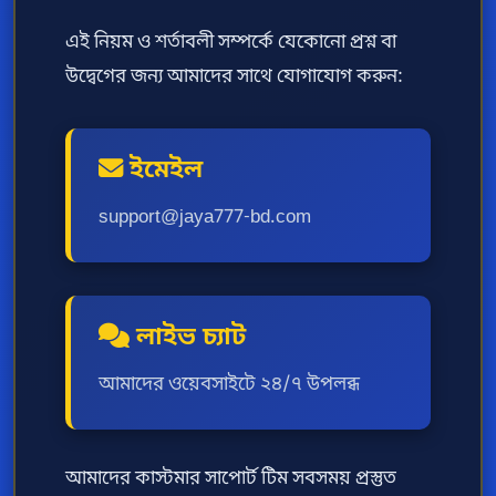
এই নিয়ম ও শর্তাবলী সম্পর্কে যেকোনো প্রশ্ন বা
উদ্বেগের জন্য আমাদের সাথে যোগাযোগ করুন:
ইমেইল
support@jaya777-bd.com
লাইভ চ্যাট
আমাদের ওয়েবসাইটে ২৪/৭ উপলব্ধ
আমাদের কাস্টমার সাপোর্ট টিম সবসময় প্রস্তুত