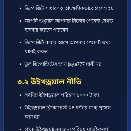
ডিপোজিট সাধারণত তাৎক্ষণিকভাবে প্রসেস হয়
আপনি শুধুমাত্র আপনার নিজের পেমেন্ট মেথড
ব্যবহার করতে পারবেন
ডিপোজিট করার আগে আপনার পেমেন্ট তথ্য
যাচাই করুন
ভুল ডিপোজিটের জন্য jaya777 দায়ী নয়
৩.২ উইথড্রয়াল নীতি
সর্বনিম্ন উইথড্রয়াল পরিমাণ ১০০০ টাকা
উইথড্রয়াল রিকোয়েস্ট ২৪ ঘণ্টার মধ্যে প্রসেস
করা হয়
প্রথম উইথড্রয়ালের জন্য পরিচয় যাচাইকরণ