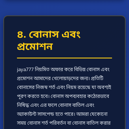
৪. বোনাস এবং
প্রমোশন
jaya777 নিয়মিত অফার করে বিভিন্ন বোনাস এবং
প্রমোশন আমাদের খেলোয়াড়দের জন্য। প্রতিটি
বোনাসের নিজস্ব শর্ত এবং নিয়ম রয়েছে যা অবশ্যই
পূরণ করতে হবে। বোনাস অপব্যবহার কঠোরভাবে
নিষিদ্ধ এবং এর ফলে বোনাস বাতিল এবং
অ্যাকাউন্ট সাসপেন্ড হতে পারে। আমরা যেকোনো
সময় বোনাস শর্ত পরিবর্তন বা বোনাস বাতিল করার