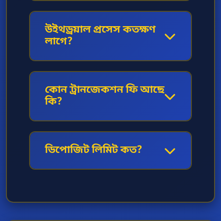
jaya777 এ ডিপোজিট প্রায় ইনস্ট্যান্ট।
ট্রান্সফার ব্যবহার করে। আমরা এক্সেপ্ট
বিকাশ, নগদ, রকেট এর মত মোবাইল
করি ক্রেডিট/ডেবিট কার্ড এবং কিছু ই-
উইথড্রয়াল প্রসেস কতক্ষণ
ব্যাংকিং মেথড ব্যবহার করলে আপনার
ওয়ালেট। সব ট্রানজেকশন সম্পূর্ণ
লাগে?
ফান্ড ১-৫ মিনিটের মধ্যে অ্যাকাউন্টে এসে
সিকিউর এবং এনক্রিপ্টেড। মিনিমাম
jaya777 উইথড্রয়াল রিকোয়েস্ট প্রসেস
যাবে। ব্যাংক ট্রান্সফার একটু বেশি সময়
ডিপোজিট এমাউন্ট মাত্র ৫০০ টাকা।
করা হয় ২৪ ঘন্টার মধ্যে। ভেরিফাইড
নিতে পারে, সাধারণত ১-২৪ ঘন্টা। যদি
কোন ট্রানজেকশন ফি আছে
অ্যাকাউন্টের জন্য প্রসেস আরো দ্রুত হতে
আপনার ডিপোজিট ৩০ মিনিটের বেশি
কি?
পারে। একবার অ্যাপ্রুভ হলে ফান্ড
সময় নেয় তাহলে কাস্টমার সাপোর্টে
jaya777 চার্জ করে না কোন ডিপোজিট
আপনার অ্যাকাউন্টে পৌঁছাতে ১-৩
যোগাযোগ করুন।
ফি। উইথড্রয়ালের জন্য আমরা চার্জ করি
ব্যবসায়িক দিন লাগতে পারে পেমেন্ট
ডিপোজিট লিমিট কত?
একটি ছোট প্রসেসিং ফি যা নির্ভর করে
মেথডের উপর নির্ভর করে। মোবাইল
পেমেন্ট মেথড এবং এমাউন্টের উপর।
ব্যাংকিং সাধারণত দ্রুততম। মিনিমাম
jaya777 এ মিনিমাম ডিপোজিট ৫০০
সাধারণত ফি ২-৫% এর মধ্যে। VIP
উইথড্রয়াল এমাউন্ট ১০০০ টাকা।
টাকা এবং ম্যাক্সিমাম ডিপোজিট নির্ভর
মেম্বাররা পায় রিডিউসড বা জিরো ফি।
করে আপনার পেমেন্ট মেথড এবং
কিছু পেমেন্ট প্রোভাইডার তাদের নিজস্ব