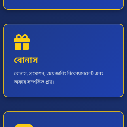
বোনাস
বোনাস, প্রমোশন, ওয়েজারিং রিকোয়ারমেন্ট এবং
অফার সম্পর্কিত প্রশ্ন।