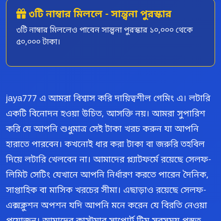
৩টি নাম্বার মিললে - সান্ত্বনা পুরস্কার
৩টি নাম্বার মিললেও পাবেন সান্ত্বনা পুরস্কার ১০,০০০ থেকে
৫০,০০০ টাকা।
jaya777 এ আমরা বিশ্বাস করি দায়িত্বশীল গেমিং এ। লটারি
একটি বিনোদন হওয়া উচিত, আসক্তি নয়। আমরা সুপারিশ
করি যে আপনি শুধুমাত্র সেই টাকা খরচ করুন যা আপনি
হারাতে পারবেন। কখনোই ধার করা টাকা বা জরুরি তহবিল
দিয়ে লটারি খেলবেন না। আমাদের প্ল্যাটফর্মে রয়েছে সেলফ-
লিমিট সেটিং যেখানে আপনি নির্ধারণ করতে পারেন দৈনিক,
সাপ্তাহিক বা মাসিক খরচের সীমা। এছাড়াও রয়েছে সেলফ-
এক্সক্লুশন অপশন যদি আপনি মনে করেন যে বিরতি নেওয়া