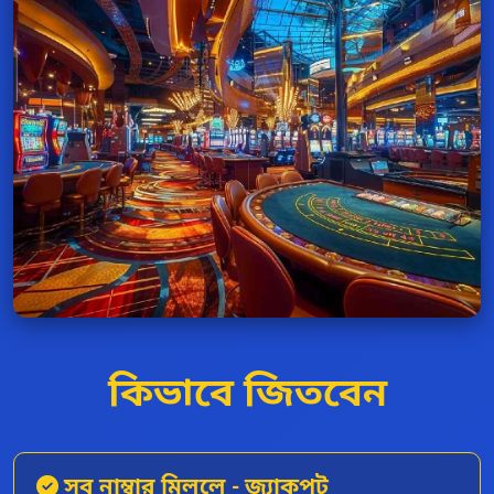
কিভাবে জিতবেন
সব নাম্বার মিললে - জ্যাকপট