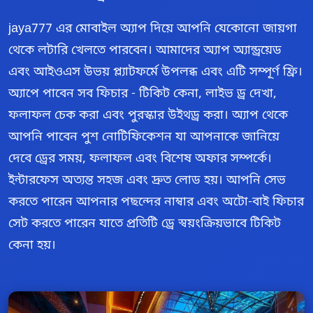
jaya777 এর মোবাইল অ্যাপ দিয়ে আপনি যেকোনো জায়গা
থেকে লটারি খেলতে পারবেন। আমাদের অ্যাপ অ্যান্ড্রয়েড
এবং আইওএস উভয় প্ল্যাটফর্মে উপলব্ধ এবং এটি সম্পূর্ণ ফ্রি।
অ্যাপে পাবেন সব ফিচার - টিকিট কেনা, লাইভ ড্র দেখা,
ফলাফল চেক করা এবং পুরস্কার উইথড্র করা। অ্যাপ থেকে
আপনি পাবেন পুশ নোটিফিকেশন যা আপনাকে জানিয়ে
দেবে ড্রের সময়, ফলাফল এবং বিশেষ অফার সম্পর্কে।
ইন্টারফেস অত্যন্ত সহজ এবং দ্রুত লোড হয়। আপনি সেভ
করতে পারেন আপনার পছন্দের নাম্বার এবং অটো-বাই ফিচার
সেট করতে পারেন যাতে প্রতিটি ড্রে স্বয়ংক্রিয়ভাবে টিকিট
কেনা হয়।