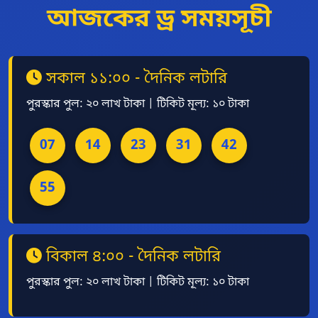
আজকের ড্র সময়সূচী
সকাল ১১:০০ - দৈনিক লটারি
পুরস্কার পুল: ২০ লাখ টাকা | টিকিট মূল্য: ১০ টাকা
07
14
23
31
42
55
বিকাল ৪:০০ - দৈনিক লটারি
পুরস্কার পুল: ২০ লাখ টাকা | টিকিট মূল্য: ১০ টাকা