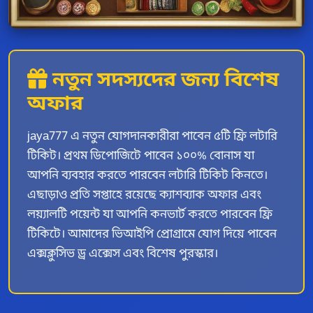
নতুন সদস্যদের জন্য বিশেষ
অফার
jaya777 এ নতুন যোগদানকারীরা পাবেন ৫টি ফ্রি লটারি
টিকিট। প্রথম ডিপোজিটে পাবেন ১০০% বোনাস যা
আপনি ব্যবহার করতে পারবেন লটারি টিকিট কিনতে।
এছাড়াও প্রতি সপ্তাহে রয়েছে ক্যাশব্যাক অফার এবং
লয়্যালটি পয়েন্ট যা আপনি কনভার্ট করতে পারবেন ফ্রি
টিকিটে। আমাদের ভিআইপি প্রোগ্রামে যোগ দিয়ে পাবেন
এক্সক্লুসিভ ড্র এক্সেস এবং বিশেষ পুরস্কার।