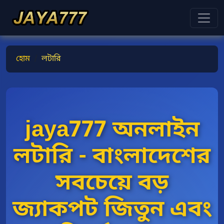
হোম
লটারি
jaya777 অনলাইন
লটারি - বাংলাদেশের
সবচেয়ে বড়
জ্যাকপট জিতুন এবং